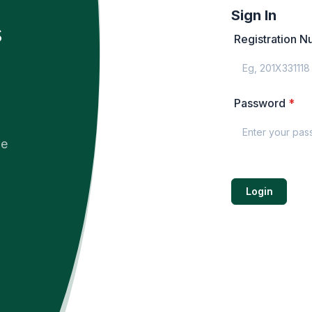
Sign In
s
Registration 
e
Password
*
ne
Login